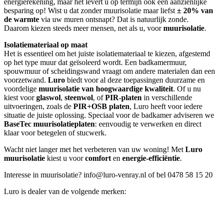
energierekening, maar het levert u op termijn ook een aanzienlijke
besparing op! Wist u dat zonder muurisolatie maar liefst
± 20% van
de warmte
via uw muren ontsnapt? Dat is natuurlijk zonde.
Daarom kiezen steeds meer mensen, net als u, voor
muurisolatie
.
Isolatiemateriaal op maat
Het is essentieel om het juiste isolatiemateriaal te kiezen, afgestemd
op het type muur dat geïsoleerd wordt. Een badkamermuur,
spouwmuur of scheidingswand vraagt om andere materialen dan een
voorzetwand.
Luro
biedt voor al deze toepassingen duurzame en
voordelige
muurisolatie van hoogwaardige kwaliteit
. Of u nu
kiest voor
glaswol
,
steenwol
, of
PIR-platen
in verschillende
uitvoeringen, zoals de
PIR+OSB platen
, Luro heeft voor iedere
situatie de juiste oplossing. Speciaal voor de badkamer adviseren we
BaseTec muurisolatieplaten
: eenvoudig te verwerken en direct
klaar voor betegelen of stucwerk.
Wacht niet langer met het verbeteren van uw woning! Met
Luro
muurisolatie
kiest u voor
comfort
en
energie-efficiëntie
.
Interesse in muurisolatie? info@luro-venray.nl of bel 0478 58 15 20
Luro is dealer van de volgende merken: